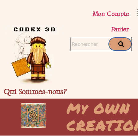
Mon Compte
Panier
Qui Sommes-nous?
My OWN
CREATIO