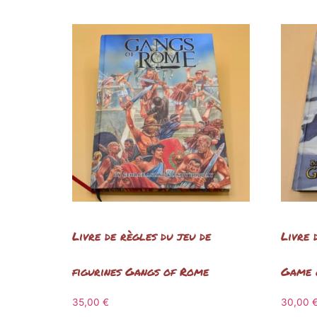
Livre de règles du jeu de
Livre 
figurines Gangs of Rome
Game o
35,00
€
30,00