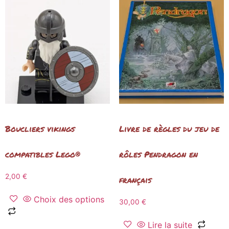
Boucliers vikings
Livre de règles du jeu de
compatibles Lego®
rôles Pendragon en
2,00
€
français
Choix des options
30,00
€
Lire la suite