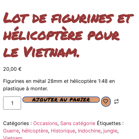
Lot de figurines et
hélicoptère pour
le Vietnam.
20,00
€
Figurines en métal 28mm et hélicoptère 1:48 en
plastique à monter.
AJOUTER AU PANIER
Catégories :
Occasions
,
Sans catégorie
Étiquettes :
Guerre
,
hélicoptère
,
Historique
,
Indochine
,
jungle
,
Vietnam